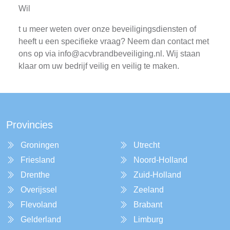
Wil
t u meer weten over onze beveiligingsdiensten of
heeft u een specifieke vraag? Neem dan contact met
ons op via
info@acvbrandbeveiliging.nl
. Wij staan
klaar om uw bedrijf veilig en veilig te maken.
Provincies
Groningen
Utrecht
Friesland
Noord-Holland
Drenthe
Zuid-Holland
Overijssel
Zeeland
Flevoland
Brabant
Gelderland
Limburg